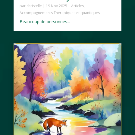
par
christelle
|
19 Nov 2025
|
Articles
,
Accompagnements Thérapiques et quantiques
Beaucoup de personnes...