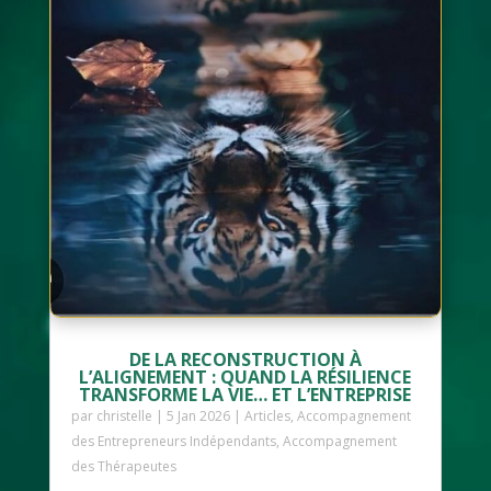
DE LA RECONSTRUCTION À
L’ALIGNEMENT : QUAND LA RÉSILIENCE
TRANSFORME LA VIE… ET L’ENTREPRISE
par
christelle
|
5 Jan 2026
|
Articles
,
Accompagnement
des Entrepreneurs Indépendants
,
Accompagnement
des Thérapeutes