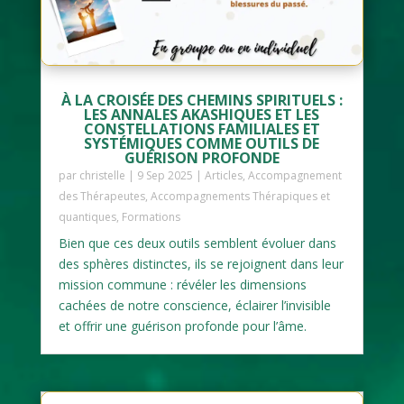
À LA CROISÉE DES CHEMINS SPIRITUELS :
LES ANNALES AKASHIQUES ET LES
CONSTELLATIONS FAMILIALES ET
SYSTÉMIQUES COMME OUTILS DE
GUÉRISON PROFONDE
par
christelle
|
9 Sep 2025
|
Articles
,
Accompagnement
des Thérapeutes
,
Accompagnements Thérapiques et
quantiques
,
Formations
Bien que ces deux outils semblent évoluer dans
des sphères distinctes, ils se rejoignent dans leur
mission commune : révéler les dimensions
cachées de notre conscience, éclairer l’invisible
et offrir une guérison profonde pour l’âme.