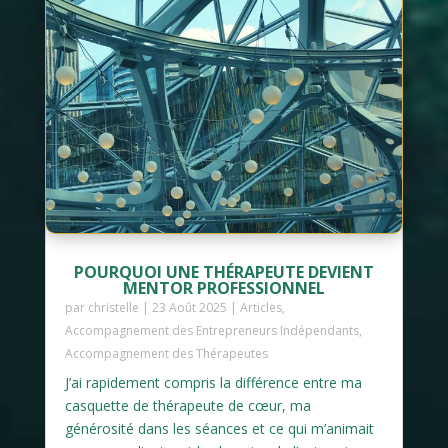
POURQUOI UNE THÉRAPEUTE DEVIENT
MENTOR PROFESSIONNEL
par
christelle
|
23 Août 2025
|
Articles
,
Accompagnement des Entrepreneurs Indépendants
,
Accompagnement des Thérapeutes
J’ai rapidement compris la différence entre ma
casquette de thérapeute de cœur, ma
générosité dans les séances et ce qui m’animait