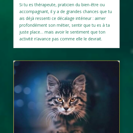
Si tu es thérapeute, praticien du bien-être ou
accompagnant, il y a de grandes chances que tu
ais déjà ressenti ce décalage intérieur : aimer
profondément son métier, sentir que tu es à ta
juste place… mais avoir le sentiment que ton
activité n’avance pas comme elle le devrait.